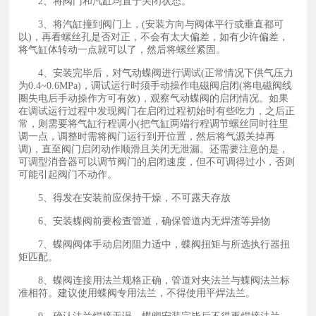
2、将阀门和汽缸均置于关闭状态。
3、将汽缸撞到阀门上，(安装方向与阀体平行或垂直都可
以)，再看螺丝孔是否对正，不会有太大偏差，如有少许偏差，
将气缸体转动一点就可以了，然后将螺丝紧固。
4、安装完毕后，对气动蝶阀进行调试(正常情况下供气压力
为0.4~0.6MPa)，调试运行时须手动操作电磁阀启闭(将电磁阀线
圈失电后手动操作方可有效)，观察气动蝶阀的启闭情况。如果
在调试运行过程中发现阀门在启闭过程初始时有些吃力，之后正
常，则需要将气缸行程调小(把气缸两端行程调节螺丝同时往里
调一点，调整时需将阀门运行到开位置，然后将气源关掉再
调)，直至阀门启闭动作顺滑且关闭无泄漏。还需要注意的是，
可调型消音器可以调节阀门的启闭速度，但不可调得过小，否则
可能引起阀门不动作。
5、得发在安装前应保持干燥，不可露天存放
6、安装蝶阀前要检查管道，确保管道内无焊渣等异物
7、蝶阀阀体手动启闭阻力适中，蝶阀扭矩与所选执行器扭
矩匹配。
8、蝶阀连接用法兰规格正确，管道对夹法兰与蝶阀法兰标
准相符。建议使用蝶阀专用法兰，不得使用平焊法兰。