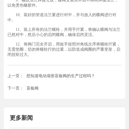
9、确认法兰焊接无误，蝶阀安装完毕后不得再焊接法兰，
以免烫伤橡胶件。
10、装好的管道法兰要进行对中，并与放入的蝶阀进行对
中。
11、装上所有的法兰螺栓，并用手拧紧，将确认蝶阀与法兰
已然对中，然后小心的启闭蝶阀，确保启闭灵活。
12、将阀门完全开启，用扳手按照对角线次序将螺栓拧紧，
无需垫圈，切勿将螺栓拧的过紧，以防造成阀圈的严重变形，启
闭扭矩过大。
上一页：
想知道电动扇形盲板阀的生产过程吗？
下一页：
盲板阀
更多新闻